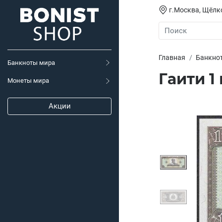
г.Москва, Щёлко
Главная
Банкно
Банкноты мира
Гаити 1 
Монеты мира
Акции