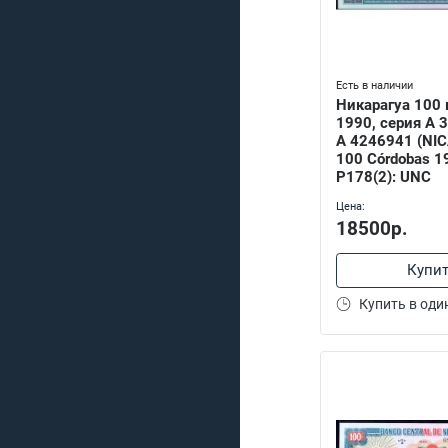
Есть в наличии
Никарагуа 100 
1990, серия А 
A 4246941 (NI
100 Córdobas 1
P178(2): UNC
Цена:
18500р.
Купи
Купить в оди