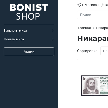
г.Москва, Щёлко
Главная
Никара
Банкноты мира
Никара
Монеты мира
Сортировка:
Акции