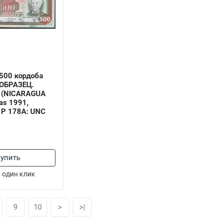
500 кордоба
 ОБРАЗЕЦ.
! (NICARAGUA
as 1991,
 P 178A: UNC
упить
 один клик
9
10
>
>|