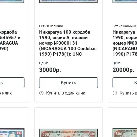
Есть в наличии
Есть в наличии
кордоба
Никарагуа 100 кордоба
Никарагуа 
3545957 и
1990, серия А, низкий
1990, сери
CARAGUA
номер №0000131
номер №0
990)
(NICARAGUA 100 Córdobas
(NICARAGU
1990) P178(1): UNC
1990) P178
Цена:
Цена:
30000р.
20000р.
ть
Купить
К
н клик
Купить в один клик
Купить в