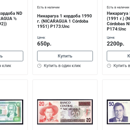
Есть в наличии
Есть в наличии
кордоба ND
Никарагуа 
Никарагуа 1 кордоба 1990
ARAGUA ½
(1991 г.) 
г. (NICARAGUA 1 Córdoba
92))
Córdobas N
1951) P173:Unc
P174:Unc
Цена:
Цена:
650р.
2200р.
ть
Купить
К
н клик
Купить в один клик
Купить в