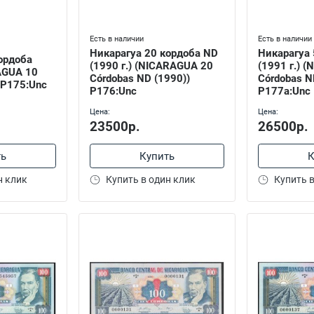
Есть в наличии
Есть в наличии
Никарагуа 20 кордоба ND
Никарагуа 
ордоба
(1990 г.) (NICARAGUA 20
(1991 г.) 
AGUA 10
Córdobas ND (1990))
Córdobas N
 P175:Unc
P176:Unc
P177a:Unc
Цена:
Цена:
23500р.
26500р.
ть
Купить
К
н клик
Купить в один клик
Купить в