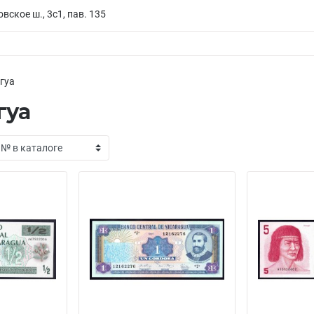
вское ш., 3с1, пав. 135
гуа
гуа