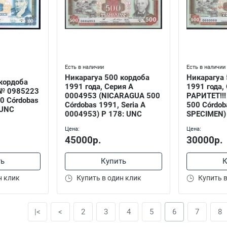
Есть в наличии
Есть в наличии
Никарагуа 500 кордоба
Никарагуа 
кордоба
1991 года, Серия А
1991 года,
 № 0985223
0004953 (NICARAGUA 500
РАРИТЕТ!!
0 Córdobas
Córdobas 1991, Seria A
500 Córdob
 UNC
0004953) P 178: UNC
SPECIMEN)
Цена:
Цена:
45000р.
30000р.
ть
Купить
К
н клик
Купить в один клик
Купить в
|<
<
2
3
4
5
6
7
8