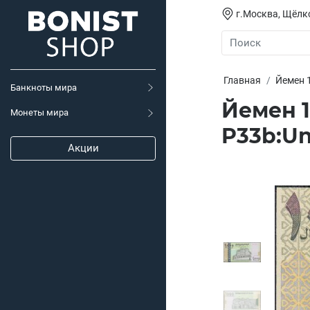
г.Москва, Щёлко
Главная
Йемен 1
Банкноты мира
Йемен 1
Монеты мира
P33b:U
Акции