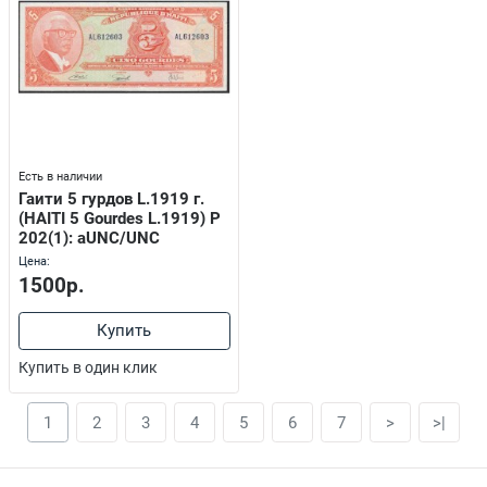
Есть в наличии
Гаити 5 гурдов L.1919 г.
(HAITI 5 Gourdes L.1919) P
202(1): aUNC/UNC
Цена:
1500р.
Купить
Купить в один клик
1
2
3
4
5
6
7
>
>|