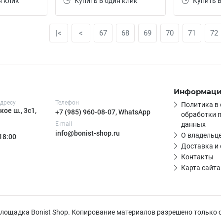
н клик
Купить в один клик
Купить в
|<
<
67
68
69
70
71
72
Информац
дресу
Телефон
Политика в
ое ш., 3с1,
+7 (985) 960-08-07, WhatsApp
обработки 
E-mail
данных
info@bonist-shop.ru
О владельце
 18:00
Доставка и
Контакты
Карта сайта
 площадка Bonist Shop. Копирование материалов разрешено только 