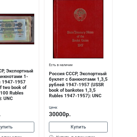
Есть в наличии
СР, Экспортный
Россия СССР, Экспортный
анкнотами 1-
буклет с банкнотами 1,3,5
й 1947-1957
рублей 1947-1957 (USSR
f two book of
book of bankotes 1,3,5
-100 Rubles
Rubles 1947-1957): UNC
): UNC
Цена:
.
30000р.
упить
Купить