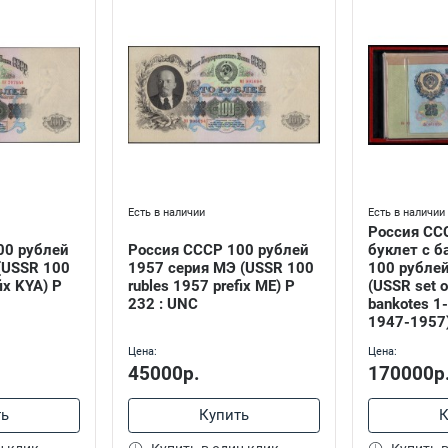
Есть в наличии
Есть в наличии
Россия СС
00 рублей
Россия СССР 100 рублей
буклет с б
(USSR 100
1957 серия МЭ (USSR 100
100 рубле
ix KYA) P
rubles 1957 prefix ME) P
(USSR set o
232 : UNC
bankotes 1
1947-1957
Цена:
Цена:
45000р.
170000р
ть
Купить
К