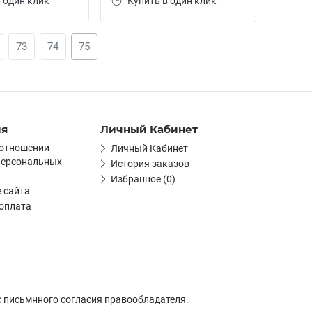
 один клик
Купить в один клик
73
74
75
ия
Личный Кабинет
 отношении
Личный Кабинет
персональных
История заказов
Избранное (0)
 сайта
 оплата
с письмнного согласия правообладателя.