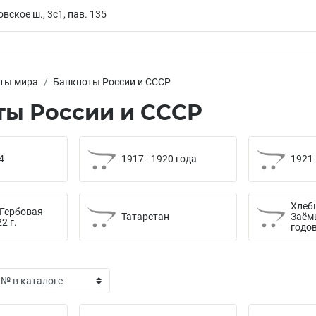
вское ш., 3с1, пав. 135
ты мира
Банкноты России и СССР
ты России и СССР
4
1917 - 1920 года
1921
Хлеб
 Гербовая
Татарстан
Заёмы
2 г.
годо