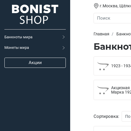
г.Москва, Щёлко
Главная
Банкно
Банкноты мира
Банкно
Монеты мира
Акции
1923 - 193
Акцизная
Марка 192
Сортировка: