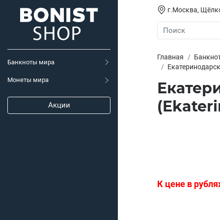
г.Москва, Щёлко
Главная
Банкно
Банкноты мира
Екатеринодарска
Монеты мира
Екатери
(Ekateri
Акции
К цене в рубля