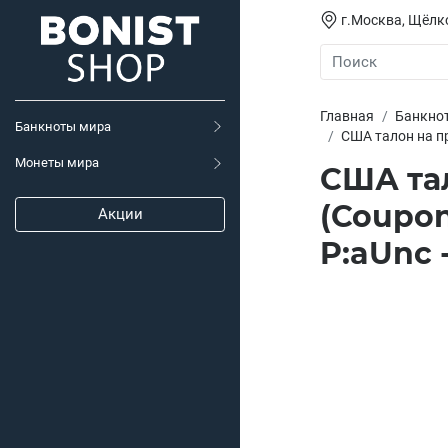
г.Москва, Щёлко
Главная
Банкно
Банкноты мира
США талон на про
Монеты мира
США тал
(Coupon 
Акции
P:aUnc -