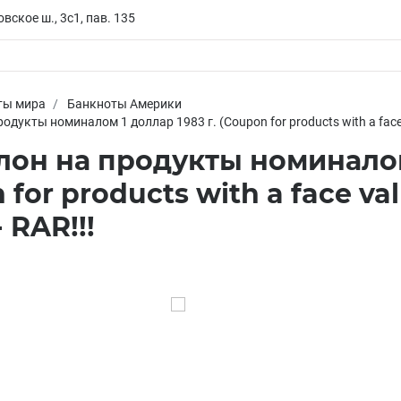
вское ш., 3с1, пав. 135
ты мира
Банкноты Америки
дукты номиналом 1 доллар 1983 г. (Coupon for products with a face va
он на продукты номиналом 
for products with a face valu
 RAR!!!