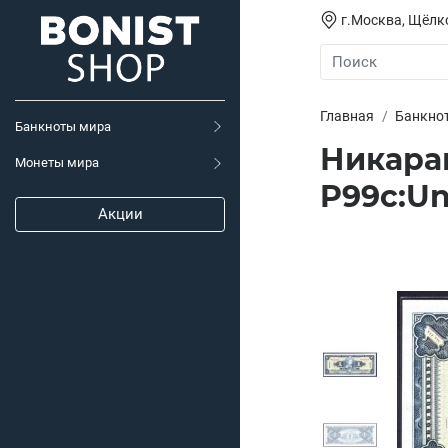
г.Москва, Щёлко
Главная
Банкно
Банкноты мира
Никараг
Монеты мира
P99с:U
Акции