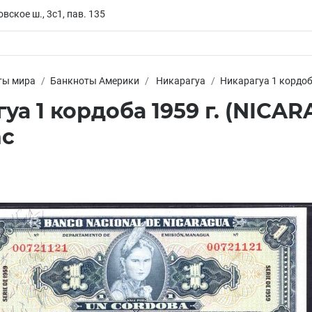
вское ш., 3с1, пав. 135
ты мира
Банкноты Америки
Никарагуа
Никарагуа 1 кордоб
уа 1 кордоба 1959 г. (NICAR
nc